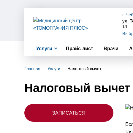
г. Ч
ул. 
14
+7(8
Выбр
+7(9
+7(9
по 
Услуги
Прайс-лист
Врачи
А
Главная
Услуги
Налоговый вычет
Налоговый вычет
ЗАПИСАТЬСЯ
Есл
зая