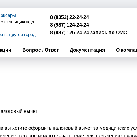
ебоксары
8 (8352) 22-24-24
Текстильщиков, д.
8 (987) 124-24-24
352)22-24-24
8 (987) 126-24-24 запись по ОМС
ать другой город
87)124-24-24
87)126-24-24 запись
ОМС
кции
Вопрос / Ответ
Документация
О компа
и вы хотите оформить налоговый вычет за медицинские усл
вление, которое можно скачать ниже, для получения спра