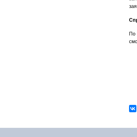
зая
Сп
По 
смо